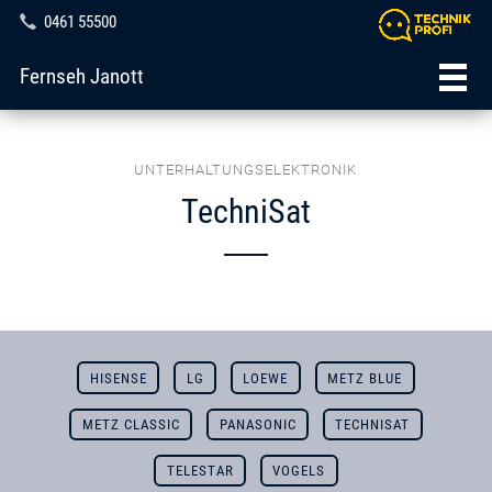
0461 55500
Fernseh Janott
UNTERHALTUNGSELEKTRONIK
TechniSat
HISENSE
LG
LOEWE
METZ BLUE
METZ CLASSIC
PANASONIC
TECHNISAT
TELESTAR
VOGELS