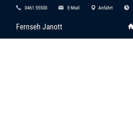
0461 55500
E-Mail
Anfahrt
Fernseh Janott